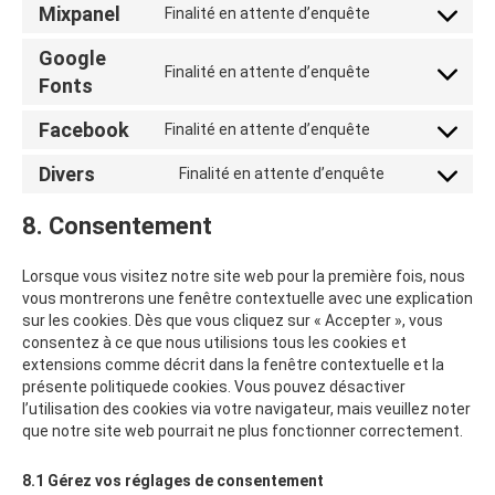
Mixpanel
Finalité en attente d’enquête
service
Consent
wpml
to
Google
service
Finalité en attente d’enquête
Consent
Fonts
mixpanel
to
service
Facebook
Finalité en attente d’enquête
Consent
google-
to
fonts
Divers
Finalité en attente d’enquête
service
Consent
facebook
to
8. Consentement
service
divers
Lorsque vous visitez notre site web pour la première fois, nous
vous montrerons une fenêtre contextuelle avec une explication
sur les cookies. Dès que vous cliquez sur « Accepter », vous
consentez à ce que nous utilisions tous les cookies et
extensions comme décrit dans la fenêtre contextuelle et la
présente politiquede cookies. Vous pouvez désactiver
l’utilisation des cookies via votre navigateur, mais veuillez noter
que notre site web pourrait ne plus fonctionner correctement.
8.1 Gérez vos réglages de consentement