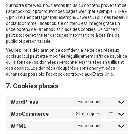
Sur notre site web, nous avons inclus du contenu provenant de
Facebook pour promouvoir des pages web (par exemple, « like »,
« pin ») ou les partager (par exemple, « tweet ») sur des réseaux
sociaux comme Facebook. Ce contenu est intégré grâce un
code obtenu de Facebook et place des cookies. Ce contenu
peut stocker et traiter certaines informations à des fins de
publicité personnalisée.
Veuillez lire la déclaration de confidentialité de ces réseaux
sociaux (qui peut être modifiée régulièrement) afin de savoir ce
qu’ils font de vos données (personnelles) traitées en utilisant
ces cookies. Les données récupérées sont anonymisées
autant que possible. Facebook se trouve aux États-Unis.
7. Cookies placés
WordPress
Fonctionnel
Consent
to
WooCommerce
Statistiques
service
Consent
wordpress
to
WPML
Fonctionnel
service
Consent
woocommerce
to